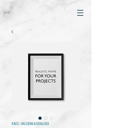
SKU: 36523641234523